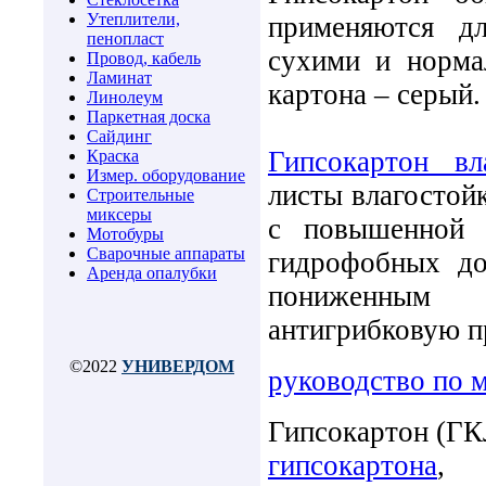
Утеплители,
применяются д
пенопласт
сухими и норма
Провод, кабель
Ламинат
картона – серый
Линолеум
Паркетная доска
Сайдинг
Гипсокартон вл
Краска
Измер. оборудование
листы влагостой
Строительные
миксеры
с повышенной в
Мотобуры
Сварочные аппараты
гидрофобных до
Аренда опалубки
пониженным в
антигрибковую пр
©2022
УНИВЕРДОМ
руководство по 
Гипсокартон (ГК
гипсокартона
,