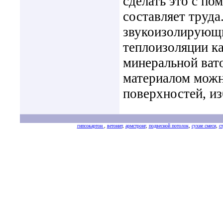
сделать это с п
составляет труда
звукоизолирующи
теплоизоляции к
минеральной вато
материалом можн
поверхностей, и
гипсокартон
,
ветонит
,
армстронг
,
подвесной потолок
,
сухие смеси
,
с