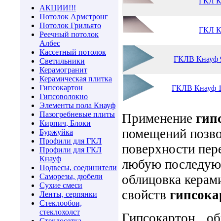
ГКЛ К
АКЦИИ!!!
Потолок Армстронг
Потолок Грильято
ГКЛ К
Реечный потолок
Албес
Кассетный потолок
ГКЛВ Кнауф 9
Светильники
Керамогранит
Керамическая плитка
Гипсокартон
ГКЛВ Кнауф 1
Гипсоволокно
Элементы пола Кнауф
Пазогребневые плиты
Применение
гип
Кирпич, Блоки
помещений позво
Буржуйка
Профили для ГКЛ
поверхности пере
Профили для ГКЛ
Кнауф
любую последующ
Подвесы, соединители
Саморезы, дюбели
облицовка керами
Cухие смеси
свойств
гипсока
Ленты, серпянки
Стеклообои,
стеклохолст
Гипсокартон о
Стеклосетка